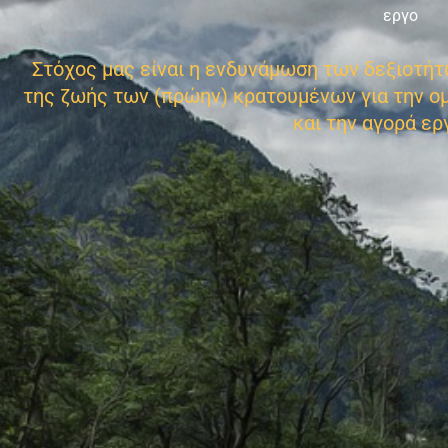
εργο
Στόχος μας είναι η ενδυνάμωση των δεξιοτή
της ζωής των (πρώην) κρατουμένων για την ο
και την αγορά ερ