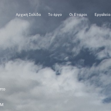
Αρχική Σελίδα
Tο έργο
Οι Εταίροι
Εργαλεία
στο
OM