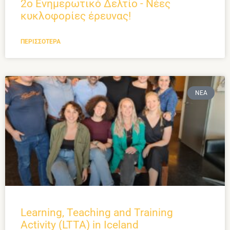
2ο Ενημερωτικό Δελτίο - Νέες
κυκλοφορίες έρευνας!
ΠΕΡΙΣΣΌΤΕΡΑ
ΝΈΑ
Learning, Teaching and Training
Activity (LTTA) in Iceland