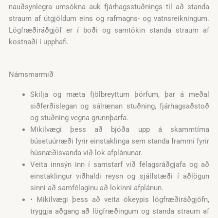
nauðsynlegra umsókna auk fjárhagsstuðnings til að standa
straum af útgjöldum eins og rafmagns- og vatnsreikningum.
Lögfræðiráðgjöf er í boði og samtökin standa straum af
kostnaði í upphafi.
Námsmarmið
Skilja og mæta fjölbreyttum þörfum, þar á meðal
siðferðislegan og sálrænan stuðning, fjárhagsaðstoð
og stuðning vegna grunnþarfa.
Mikilvægi þess að bjóða upp á skammtíma
búsetuúrræði fyrir einstaklinga sem standa frammi fyrir
húsnæðisvanda við lok afplánunar.
Veita innsýn inn í samstarf við félagsráðgjafa og að
einstaklingur viðhaldi reysn og sjálfstæði í aðlögun
sinni að samfélaginu að lokinni afplánun.
• Mikilvægi þess að veita ókeypis lögfræðiráðgjöfn,
tryggja aðgang að lögfræðingum og standa straum af