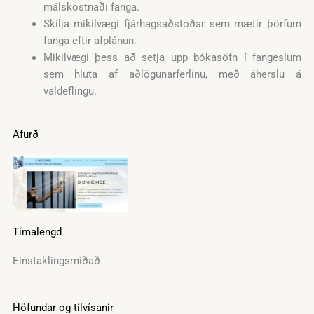
málskostnaði fanga.
Skilja mikilvægi fjárhagsaðstoðar sem mætir þörfum
fanga eftir afplánun.
Mikilvægi þess að setja upp bókasöfn í fangeslum
sem hluta af aðlögunarferlinu, með áherslu á
valdeflingu.
Afurð
Tímalengd
Einstaklingsmiðað
Höfundar og tilvísanir