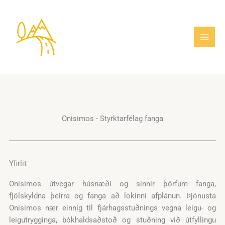
Fara
í
efni
Onisimos - Styrktarfélag fanga
Yfirlit
Onisimos útvegar húsnæði og sinnir þörfum fanga,
fjölskyldna þeirra og fanga að lokinni afplánun. Þjónusta
Onisimos nær einnig til fjárhagsstuðnings vegna leigu- og
leigutrygginga, bókhaldsaðstoð og stuðning við útfyllingu