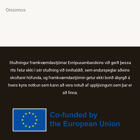
Onisimos
Stuðningur framkvæmdastjórnar Evrópusambandsins við gerð þessa
rits felur ekki í sér stuðning við innihaldið, sem endurspeglar aðeins
skoðanir höfunda, og framkvæmdastjórnin getur ekki borið ábyrgð á
hvers kyns notkun sem kann að vera notuð af upplýsingum sem þar er
að finna.